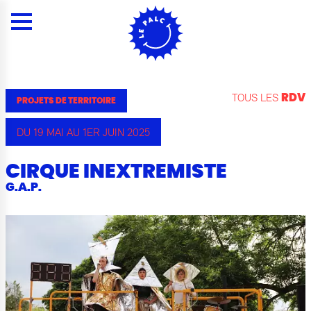
Panneau de gestion des cookies
Menu
Contenu
Rechercher
Contacts
Plan du site
Menu
TOUS LES
RDV
PROJETS DE TERRITOIRE
DU 19 MAI AU 1ER JUIN 2025
CIRQUE INEXTREMISTE
G.A.P.