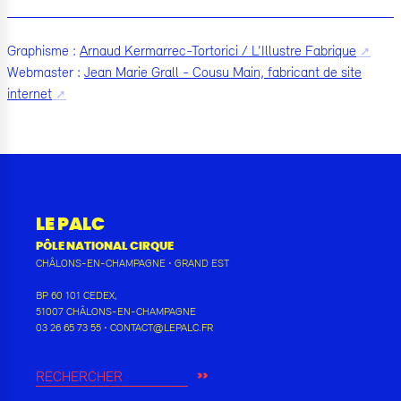
Graphisme :
Arnaud Kermarrec-Tortorici / L’Illustre Fabrique
Webmaster :
Jean Marie Grall - Cousu Main, fabricant de site
internet
LE PALC
PÔLE NATIONAL CIRQUE
CHÂLONS-EN-CHAMPAGNE
•
GRAND EST
BP 60 101 CEDEX
,
51007
CHÂLONS-EN-CHAMPAGNE
03 26 65 73 55
•
CONTACT@LEPALC.FR
RECHERCHER