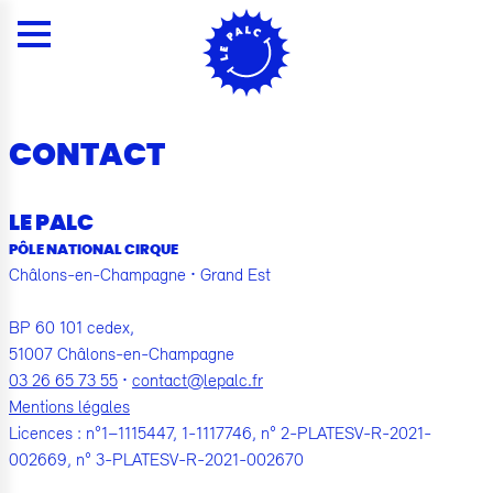
Panneau de gestion des cookies
Menu
Contenu
Rechercher
Contacts
Plan du site
Menu
CONTACT
LE PALC
PÔLE NATIONAL CIRQUE
Châlons-en-Champagne
•
Grand Est
BP 60 101 cedex
,
51007
Châlons-en-Champagne
03 26 65 73 55
•
contact@lepalc.fr
Mentions légales
Licences : n°1–1115447, 1-1117746, n° 2-PLATESV-R-2021-
002669, n° 3-PLATESV-R-2021-002670