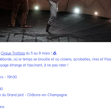
u
Cirque Trottola
du 5 au 9 mars ! 🎪
éborde, où le temps se brouille et où clowns, acrobaties, rires et fri
oyage étrange et fascinant, à ne pas rater !
ars - 19h30
30
ue du Grand jard - Châlons-en-Champagne
ans