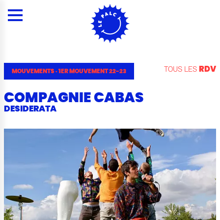
Panneau de gestion des cookies
Menu
Contenu
Rechercher
Contacts
Plan du site
Menu
TOUS LES
RDV
MOUVEMENTS
·
1ER MOUVEMENT 22-23
COMPAGNIE CABAS
DESIDERATA