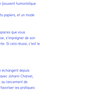
e (souvent humoristique
its papiers, et un mode
espaces que vous
sse, s’imprégner de son
e. Si cela réussi, c’est le
re échangent depuis
e avec Johann Charvel,
uit au lancement de
 favoriser les pratiques