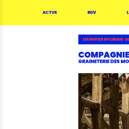
Panneau de gestion des cookies
Menu
Contenu
Rechercher
Contacts
Plan du site
ACTUS
RDV
L
LES ROUTES DU CIRQUE
·
2
COMPAGNIE 
GRAINETERIE DES M