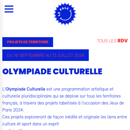
Panneau de gestion des cookies
Menu
Contenu
Rechercher
Contacts
Plan du site
Menu
TOUS LES
RDV
PROJETS DE TERRITOIRE
DU 16 SEPTEMBRE AU 13 JUILLET 2024
OLYMPIADE CULTURELLE
L’
Olympiade Culturelle
est une programmation artistique et
culturelle pluridisciplinaire qui se déploie sur tous les territoires
français, à travers des projets labellisés à l’occasion des Jeux de
Paris 2024.
Ces projets exploreront de façon inédite et originale les liens entre
culture et sport dans un esprit