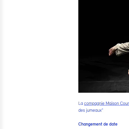
La
compagnie Maison Cou
des jumeaux"
Changement de date