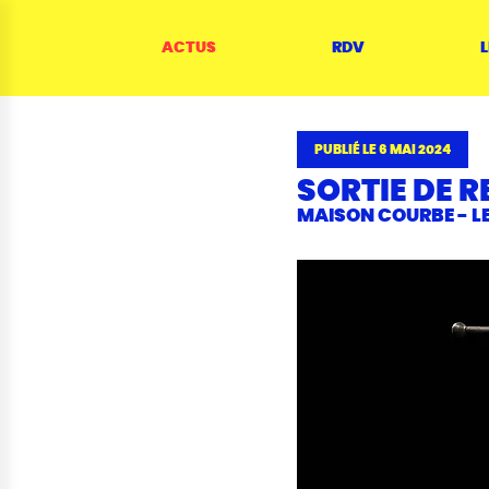
Panneau de gestion des cookies
Menu
Contenu
Rechercher
Contacts
Plan du site
ACTUS
RDV
L
PUBLIÉ LE 6 MAI 2024
SORTIE DE 
MAISON COURBE - L