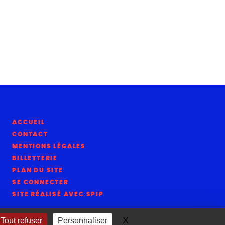
ACCUEIL
CONTACT
MENTIONS LÉGALES
BILLETTERIE
PLAN DU SITE
SE CONNECTER
SITE RÉALISÉ AVEC SPIP
X
Masquer le bandeau de
Tout refuser
Personnaliser