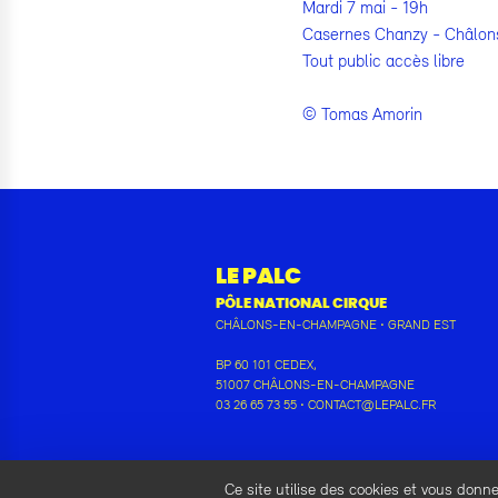
Mardi 7 mai - 19h
Casernes Chanzy - Châlo
Tout public accès libre
© Tomas Amorin
LE PALC
PÔLE NATIONAL CIRQUE
CHÂLONS-EN-CHAMPAGNE
•
GRAND EST
BP 60 101 CEDEX
,
51007
CHÂLONS-EN-CHAMPAGNE
03 26 65 73 55
•
CONTACT@LEPALC.FR
Ce site utilise des cookies et vous donn