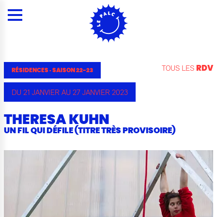
Panneau de gestion des cookies
Menu
Contenu
Rechercher
Contacts
Plan du site
Menu
TOUS LES
RDV
RÉSIDENCES
·
SAISON 22-23
DU 21 JANVIER AU 27 JANVIER 2023
THERESA KUHN
UN FIL QUI DÉFILE (TITRE TRÈS PROVISOIRE)