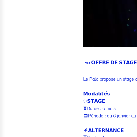
📣 𝗢𝗙𝗙𝗥𝗘 𝗗𝗘 𝗦𝗧𝗔𝗚
Le Palc propose un stage 
𝗠𝗼𝗱𝗮𝗹𝗶𝘁𝗲́𝘀
✨𝗦𝗧𝗔𝗚𝗘
⏳Durée : 6 mois
📅Période : du 6 janvier au 
🎉𝗔𝗟𝗧𝗘𝗥𝗡𝗔𝗡𝗖𝗘